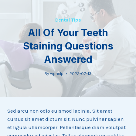
Skip
to
content
Dental Tips
All Of Your Teeth
Staining Questions
Answered
By
wphelp
2022-07-13
Sed arcu non odio euismod lacinia. Sit amet
cursus sit amet dictum sit. Nunc pulvinar sapien
et ligula ullamcorper. Pellentesque diam volutpat
commodo sed egestas. Tellus elementum sagittis